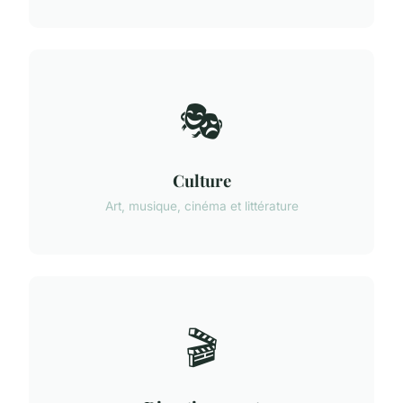
🎭
Culture
Art, musique, cinéma et littérature
🎬