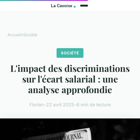
Accueil
›
Société
SOCIÉTÉ
L'impact des discriminations
sur l'écart salarial : une
analyse approfondie
Florian
•
22 avril 2025
•
6 min de lecture