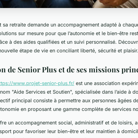
t sa retraite demande un accompagnement adapté à chaque
olutions sur mesure pour que l’autonomie et le bien-être res
râce à des aides qualifiées et un suivi personnalisé. Déco
ouvelle étape de vie en conciliant liberté, sécurité et plaisir
n de Senior Plus et de ses missions prin
ttps://www.projet-senior-plus.fr/
est une association expéri
nom "Aide Services et Soutien", spécialisée dans l’aide à d
jectif principal consiste à permettre aux personnes âgées d
autonomie en proposant une gamme complète de services n
re un accompagnement social, administratif et de loisirs, a
sport pour favoriser leur bien-être et leur maintien à domicil