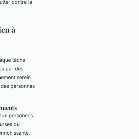
tter contre la
ien à
haque tâche
és par des
nnement serein
e des personnes
cements
 aux personnes
urses ou
nrichissante.