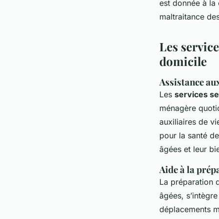
est donnée à la 
maltraitance des
Les service
domicile
Assistance aux
Les
services se
ménagère quotidi
auxiliaires de v
pour la santé d
âgées et leur bi
Aide à la pré
La préparation 
âgées, s’intègr
déplacements méd