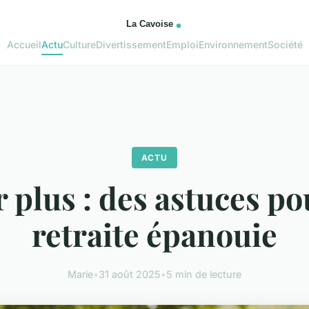
Accueil
Actu
Culture
Divertissement
Emploi
Environnement
Société
ACTU
 plus : des astuces p
retraite épanouie
Marie
•
31 août 2025
•
5 min de lecture