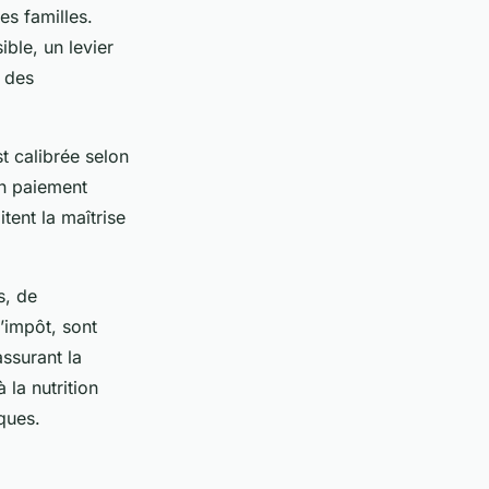
es familles.
ible, un levier
é des
t calibrée selon
Un paiement
tent la maîtrise
s, de
d’impôt, sont
ssurant la
 la nutrition
ques.