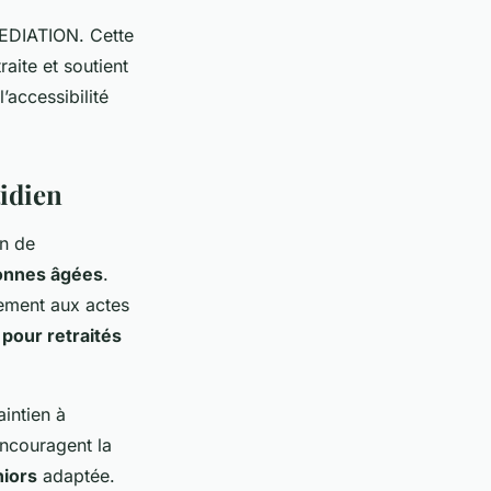
MEDIATION. Cette
aite et soutient
’accessibilité
idien
on de
onnes âgées
.
ement aux actes
s pour retraités
intien à
encouragent la
niors
adaptée.