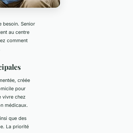
 besoin. Senior
tent au centre
uvrez comment
.
cipales
mentée, créée
omicile pour
e vivre chez
on médicaux.
insi que des
e. La priorité