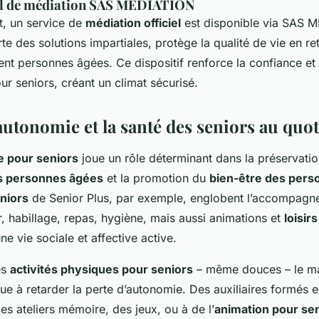
iel de médiation SAS MEDIATION
t, un service de
médiation officiel
est disponible via SAS 
 des solutions impartiales, protège la qualité de vie en retr
 personnes âgées. Ce dispositif renforce la confiance et l
ur seniors, créant un climat sécurisé.
'autonomie et la
santé des seniors
au quot
e pour seniors
joue un rôle déterminant dans la préservati
s personnes âgées
et la promotion du
bien-être des pers
niors
de Senior Plus, par exemple, englobent l’accompagn
er, habillage, repas, hygiène, mais aussi animations et
loisir
ne vie sociale et affective active.
es
activités physiques pour seniors
– même douces – le ma
ue à retarder la perte d’autonomie. Des auxiliaires formés 
des ateliers mémoire, des jeux, ou à de l’
animation pour se