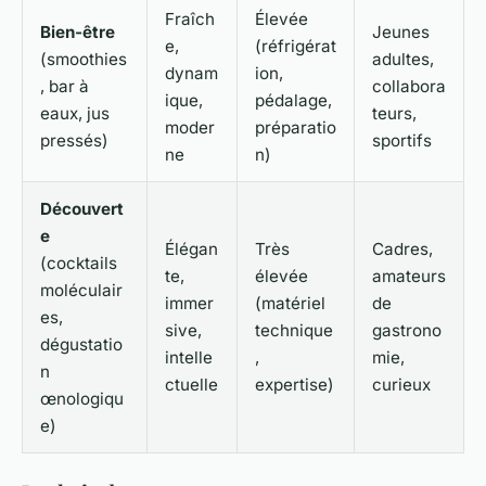
Fraîch
Élevée
Bien-être
Jeunes
e,
(réfrigérat
(smoothies
adultes,
dynam
ion,
, bar à
collabora
ique,
pédalage,
eaux, jus
teurs,
moder
préparatio
pressés)
sportifs
ne
n)
Découvert
e
Élégan
Très
Cadres,
(cocktails
te,
élevée
amateurs
moléculair
immer
(matériel
de
es,
sive,
technique
gastrono
dégustatio
intelle
,
mie,
n
ctuelle
expertise)
curieux
œnologiqu
e)