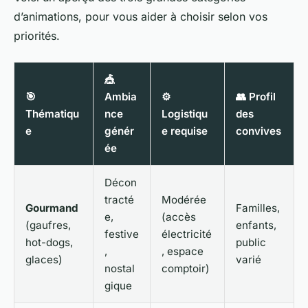
d’animations, pour vous aider à choisir selon vos
priorités.
🎪
🎯
Ambia
⚙️
👥 Profil
Thématiqu
nce
Logistiqu
des
e
génér
e requise
convives
ée
Décon
tracté
Modérée
Gourmand
Familles,
e,
(accès
(gaufres,
enfants,
festive
électricité
hot-dogs,
public
,
, espace
glaces)
varié
nostal
comptoir)
gique