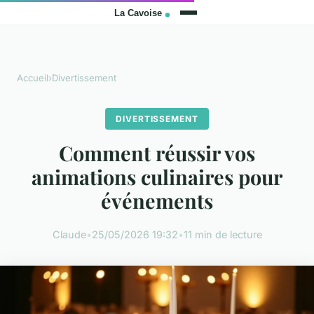
Accueil
›
Divertissement
DIVERTISSEMENT
Comment réussir vos
animations culinaires pour
événements
Claude
•
25/05/2026 19:32
•
11 min de lecture