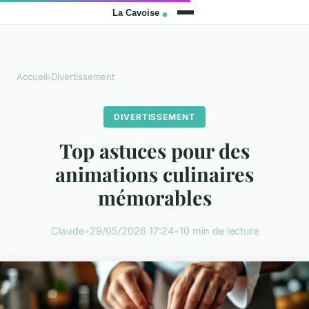
Accueil
›
Divertissement
DIVERTISSEMENT
Top astuces pour des
animations culinaires
mémorables
Claude
•
29/05/2026 17:24
•
10 min de lecture